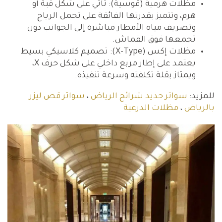
مظلات هرمية (قوسية): تأتي على شكل قبة أو
هرم، وتتميز بقدرتها الفائقة على تحمل الرياح
وتصريف مياه الأمطار مباشرة إلى الجوانب دون
تجمعها فوق القماش.
مظلات إكس (X-Type): تصميم كلاسيكي بسيط
يعتمد على إطار مربع داخلي على شكل حرف X،
ويمتاز بقلة تكلفته وسرعة تنفيذه.
للمزيد:
سواتر حديد شرائح الرياض
،
سواتر قص ليزر
بالرياض
،
مظلات الدرعية