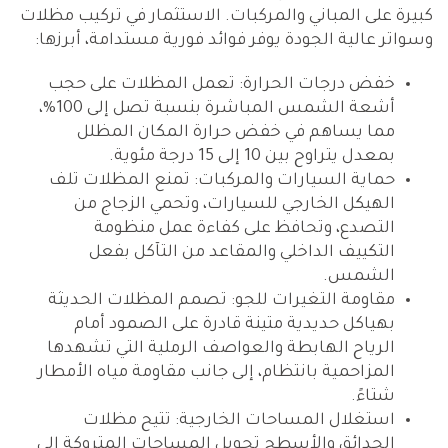
كبيرة على المباني والمركبات. الاستثمار في تركيب مظلات
وسواتر عالية الجودة يوفر فوائد فورية مستدامة، أبرزها:
خفض درجات الحرارة: تعمل المظلات على حجب
أشعة الشمس المباشرة بنسبة تصل إلى 100%،
مما يساهم في خفض حرارة المكان المظلل
بمعدل يتراوح بين 10 إلى 15 درجة مئوية.
حماية السيارات والمركبات: تمنع المظلات تلف
الهيكل الخارجي للسيارات، وتحمي الزجاج من
التصدع، وتحافظ على كفاءة عمل منظومة
التكييف الداخلي والمقاعد من التآكل بفعل
الشمس.
مقاومة التغيرات للجو: تصمم المظلات الحديثة
بهياكل حديدية متينة قادرة على الصمود أمام
الرياح الهابطة والعواصف الرملية التي تشهدها
المزاحمية بانتظام، إلى جانب مقاومة مياه الأمطار
شتاءً.
استغلال المساحات الخارجية: تتيح مظلات
الحدائق والأسطح تحويل المساحات المتروكة إلى