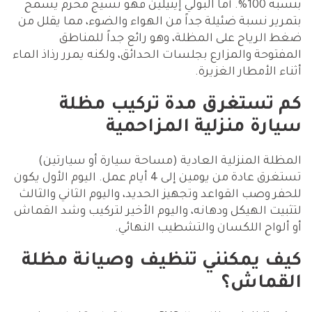
بنسبة 100%. أما البولي إيثيلين فهو نسيج مخرم يسمح
بتمرير نسبة ضئيلة جداً من الهواء والضوء، مما يقلل من
ضغط الرياح على المظلة، وهو رائع جداً للمناطق
المفتوحة والمزارع بجلسات الحدائق، ولكنه يمرر رذاذ الماء
أثناء الأمطار الغزيرة.
كم تستغرق مدة تركيب مظلة
سيارة منزلية المزاحمية
المظلة المنزلية العادية (مساحة سيارة أو سيارتين)
تستغرق عادة من يومين إلى 4 أيام عمل. اليوم الأول يكون
للحفر وصب القواعد وتجهيز الحديد، واليوم الثاني والثالث
لتثبيت الهيكل ودهانه، واليوم الأخير لتركيب وشد القماش
أو ألواح اللكسان والتشطيب النهائي.
كيف يمكنني تنظيف وصيانة مظلة
القماش؟