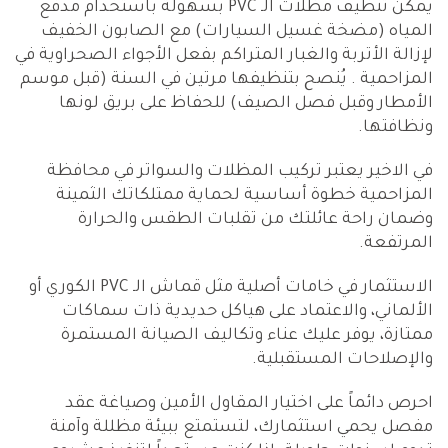
يمكن تنظيف مظلات الـ PVC بسهولة باستخدام مدفع
المياه (مضخة غسيل السيارات) مع الصابون الخفيف
لإزالة الأتربة والغبار المتراكم بفعل الأجواء الصحراوية في
المزاحمية . يُنصح بتنظيفها مرتين في السنة (قبل موسم
الأمطار وقبل فصل الصيف) للحفاظ على بريق لونها
ونظافتها.
في الاخير يعتبر تركيب المظلات والسواتر في محافظة
المزاحمية خطوة أساسية لحماية ممتلكاتك الثمينة
وضمان راحة عائلتك من تقلبات الطقس والحرارة
المرتفعة.
الاستثمار في خامات أصلية مثل قماش الـ PVC الكوري أو
الألماني، والاعتماد على هياكل حديدية ذات سماكات
ممتازة، يوفر عليك عناء وتكاليف الصيانة المستمرة
والإصلاحات المستقبلية.
احرص دائماً على اختيار المقاول الأمين وصياغة عقد
مفصل يحمي استثمارك، لتستمتع ببيئة مظللة وآمنة