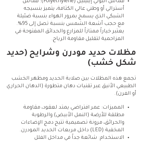
قماش البولي إيثيلين (Polyethylene): قماش
أسترالي أو وطني عالي الكثافة، يتميز بنسيجه
الشبكي الذي يسمح بمرور الهواء بنسبة ضئيلة
مع حجب أشعة الشمس بنسبة تصل إلى 95%.
يعتبر خياراً ممتازاً للمزارع والحدائق المفتوحة في
المزاحمية لتقليل مقاومة الرياح.
مظلات حديد مودرن وشرايح (حديد
شكل خشب)
تجمع هذه المظلات بين صلابة الحديد ومظهر الخشب
الطبيعي الأنيق عبر تقنيات دهان متطورة (الدهان الحراري
أو الفرن).
المميزات: عمر افتراضي يمتد لعقود، مقاومة
مطلقة للأرضة (النمل الأبيض) والرطوبة
والحرائق، مرونة تصميمية تتيح دمج الإضاءات
المخفية (LED) داخل مربعات الحديد المودرن.
الاستخدام: شائعة جداً في مداخل الفلل