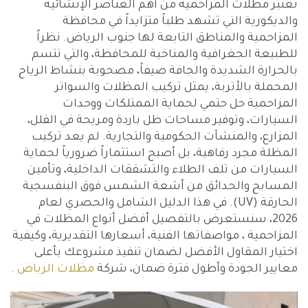
تعتبر مظلات المزاحمية من أهم العناصر الإنشائية
والديكورية التي تشهد طلباً متزايداً في محافظة
المزاحمية والمناطق التابعة لها جنوب الرياض. نظراً
للطبيعة الجغرافية والمناخية للمحافظة، والتي تتسم
بالحرارة الشديدة والجافة صيفاً، مصحوبة بنشاط الرياح
المحملة بالأتربة، يمثل تركيب المظلات والسواتر
المزاحمية حل حتمي لحماية الممتلكات ووحدات
السيارات، وتوفير مساحات ظل باردة ومريحة في الفلل،
المزارع، والمنشآت الحكومية والتجارية. لم يعد تركيب
المظلة مجرد رفاهية، بل أصبح استثماراً ضرورياً لحماية
السيارات من تلف الطلاء والتشققات الداخلية، وتأمين
المسابح والحدائق من أشعة الشمس فوق البنفسجية
الحارقة (UV). في هذا الدليل الشامل والحصري لعام
2026، سنستعرض بالتفصيل أفضل أنواع المظلات في
المزاحمية ، مواصفاتها الفنية، أسعارها التقديرية، وكيفية
اختيار المقاول الأفضل لضمان تنفيذ مشروعك بأعلى
معايير الجودة وأطول فترة ضمان، شركة
مظلات الرياض
.