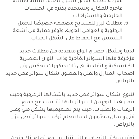
مفرغة بتقنية القص بالليزر، تضيف لمسة جمالية
فاخرة للمكان، وتستخدم بكثرة في الجلسات
الخارجية والاستراحات.
مظلات ليزر للمسابح مصممة خصيصًا لتحمل
الرطوبة والعوامل الجوية، وتوفر حماية من أشعة
الشمس مع الحفاظ على الشكل الجذاب.
لدينا وبشكل حصري انواع متعددة من مظلات حديد
مزخرفة منها السواتر الفاخرة وذات اللوان العصرية
الكلاسيكية والتقلدية. هي ذات ديكورات تعكس رقي
اصحاب المنازل والفلل والقصور.اشكال سواتر قص حديد
بالرياض
تتنوع اشكال سواتر قص حديد باشكالها الزخرفية وحيث
يتميز هذا النوع من السواتر بانها تتناسب مع جميع
الرغبات والطلبات. حيث يتم تصميميها بشكل فني وعبر
فني وعمال محترفون لدينا معلم تركيب سواتر قص ليزر
بالرياض.
توفر شركتنا التصاميم التي تتناسب مع تطلعاتك ونحن