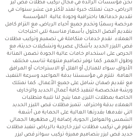
نحن مؤسسات الرائدة في مجال تركيب مظلات قص ليز
الرياض، حيث تمتلك خبرة تمتد لأكثر من عشر سنوات في
تقديم خدماتها باحترافية وجودة عالية. المؤسسة
مرخصة رسميًا وتخدم جميع أحياء الرياض، مع التزام كامل
بتقديم أفضل الحلول بأسعار مناسبة تلبي احتياجات
العملاء. نقدم خدمات متكاملة في تصميم وتركيب مظلات
قص الليزر الحديد بأشكال عصرية وتشكيلات حديثة، مع
الحرص على استخدام خامات عالية الجودة تضمن المتانة
وطول العمر. كما نوفر تصاميم متنوعة تناسب مختلف
الأذواق، سواء للمنازل أو الفلل أو الاستراحات أو المرافق
العامة. نلتزم في مؤسستنا بدقة المواعيد وسرعة التنفيذ،
مع تقديم ضمان شامل على جميع الأعمال. كما نمتلك
ورشة متخصصة لتنفيذ كافة أعمال الحديد والزخارف
الخاصة بمظلات الليزر، مما يتيح لنا تلبية متطلبات
العملاء بدقة واحتراف. تتميز مظلات قص الليزر الحديد
التي نقدمها بقدرتها العالية على الحماية من أشعة
الشمس والعوامل الجوية، إضافة إلى مظهرها الجمالي
نقوم في تركيب مظلات ليزر خارجية بالرياض تنفيذ مظلات
حديد قص ليزر بتصاميم مميزة تركيب سواتر قص ليزر