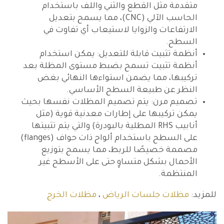
متقدمة مثل القطع والثني واللف باستخدام
الحاسب الآلي (CNC)، مما يسمح بتعديل
الارتفاعات والزوايا لاستيعاب أي تفاوت في
السطح.
أنظمة تثبيت قابلة للتعديل: يمكن استخدام
أنظمة تثبيت تسمح بضبط مستوى المظلة بعد
تركيبها، مما يضمن استواءها النهائي بغض
النظر عن طبيعة السطح الأساسي.
تصميم مرن: يتم تصميم المظلات نفسها بحيث
يمكن تركيبها على إطارات معدنية قوية (مثل
أنابيب RHS المطلية بالبودرة) والتي يتم تثبيتها
على السطح باستخدام ألواح ذات حواف (flanges)
مصممة خصيصًا للربط، مما يسمح بتوزيع
الأحمال بشكل متساوٍ حتى على الأسطح غير
المنتظمة.
للمزيد:
مظلات جلسات الرياض
،
مظلات الخرج