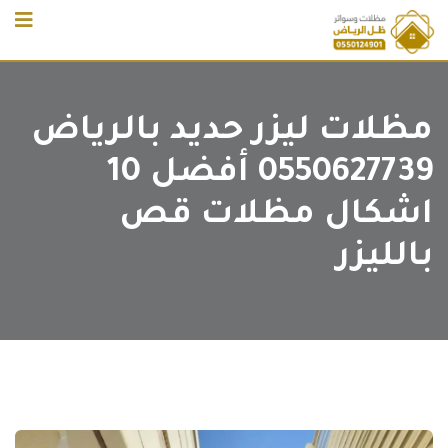
Ski
t
conten
مظلات ليزر حديد بالرياض
0550627739 أفضل 10
اشكال مظلات قص
بالليزر